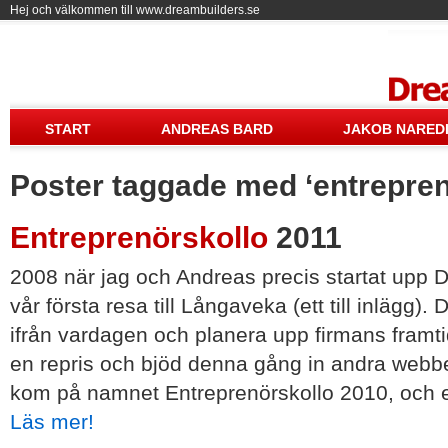
Hej och välkommen till www.dreambuilders.se
Drea
START
ANDREAS BARD
JAKOB NARED
Poster taggade med ‘entrepren
Entreprenörskollo
2011
2008 när jag och Andreas precis startat upp D
vår första resa till Långaveka (ett till inlägg)
ifrån vardagen och planera upp firmans framtid
en repris och bjöd denna gång in andra webb
kom på namnet Entreprenörskollo 2010, och en 
Läs mer!