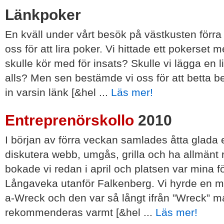
Länkpoker
En kväll under vårt besök på västkusten förr
oss för att lira poker. Vi hittade ett pokerset m
skulle kör med för insats? Skulle vi lägga en li
alls? Men sen bestämde vi oss för att betta b
in varsin länk [&hel ...
Läs mer!
Entreprenörskollo
2010
I början av förra veckan samlades åtta glada e
diskutera webb, umgås, grilla och ha allmänt ro
bokade vi redan i april och platsen var mina fö
Långaveka utanför Falkenberg. Vi hyrde en mi
a-Wreck och den var så långt ifrån ”Wreck”
rekommenderas varmt [&hel ...
Läs mer!