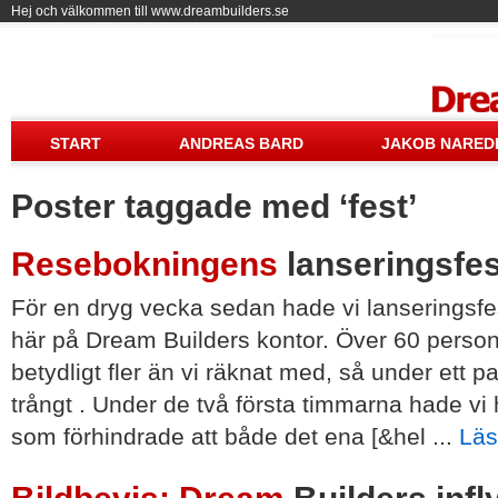
Hej och välkommen till www.dreambuilders.se
Drea
START
ANDREAS BARD
JAKOB NARED
Poster taggade med ‘fest’
Resebokningens
lanseringsfes
För en dryg vecka sedan hade vi lanseringsf
här på Dream Builders kontor. Över 60 person
betydligt fler än vi räknat med, så under ett pa
trångt . Under de två första timmarna hade vi 
som förhindrade att både det ena [&hel ...
Läs