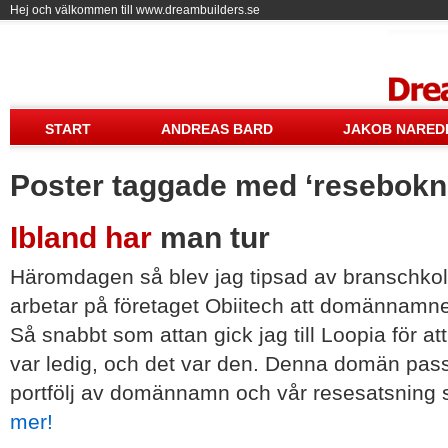
Hej och välkommen till www.dreambuilders.se
Drea
START
ANDREAS BARD
JAKOB NARED
Poster taggade med ‘resebokn
Ibland har
man tur
Häromdagen så blev jag tipsad av branschkol
arbetar på företaget Obiitech att domännamne
Så snabbt som attan gick jag till Loopia för at
var ledig, och det var den. Denna domän passar
portfölj av domännamn och vår resesatsning so
mer!