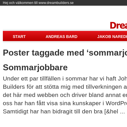
Hej och välkommen till www.dreambuilders.se
Drea
START
ANDREAS BARD
JAKOB NARED
Poster taggade med ‘sommarj
Sommarjobbare
Under ett par tillfällen i sommar har vi haft 
Builders för att stötta mig med tillverkningen 
det här med webben och driver bland annat e
oss har han fått visa sina kunskaper i WordP
Samtidigt har han bidragit till den bra [&hel ...