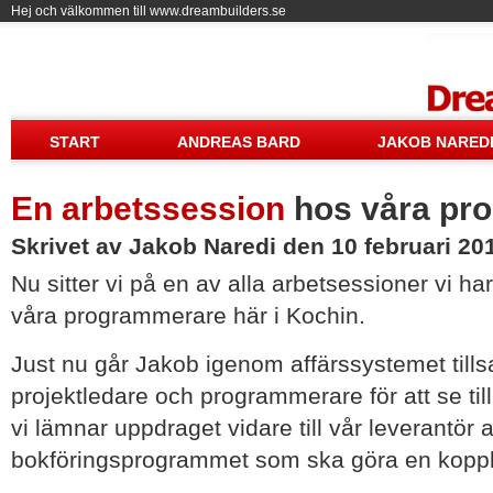
Hej och välkommen till www.dreambuilders.se
Drea
START
ANDREAS BARD
JAKOB NARED
En arbetssession
hos våra pr
Skrivet av Jakob Naredi den 10 februari 20
Nu sitter vi på en av alla arbetsessioner vi h
våra programmerare här i Kochin.
Just nu går Jakob igenom affärssystemet ti
projektledare och programmerare för att se till 
vi lämnar uppdraget vidare till vår leverantör 
bokföringsprogrammet som ska göra en kopplin