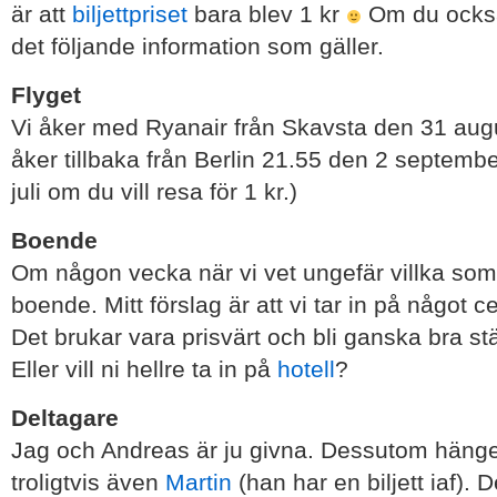
är att
biljettpriset
bara blev 1 kr
Om du också
det följande information som gäller.
Flyget
Vi åker med Ryanair från Skavsta den 31 augu
åker tillbaka från Berlin 21.55 den 2 septemb
juli om du vill resa för 1 kr.)
Boende
Om någon vecka när vi vet ungefär villka so
boende. Mitt förslag är att vi tar in på något c
Det brukar vara prisvärt och bli ganska bra s
Eller vill ni hellre ta in på
hotell
?
Deltagare
Jag och Andreas är ju givna. Dessutom häng
troligtvis även
Martin
(han har en biljett iaf). 