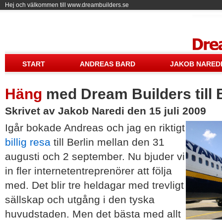
Hej och välkommen till www.dreambuilders.se
Drea
START
ANDREAS BARD
JAKOB NARED
Häng
med Dream Builders till 
Skrivet av Jakob Naredi den 15 juli 2009
Igår bokade Andreas och jag en riktigt
billig resa
till Berlin mellan den 31
augusti och 2 september. Nu bjuder vi
in fler internetentreprenörer att följa
med. Det blir tre heldagar med trevligt
sällskap och utgång i den tyska
huvudstaden. Men det bästa med allt