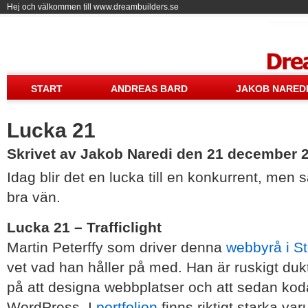
Hej och välkommen till www.dreambuilders.se
Drea
START
ANDREAS BARD
JAKOB NARED
Lucka 21
Skrivet av Jakob Naredi den 21 december 
Idag blir det en lucka till en konkurrent, men s
bra vän.
Lucka 21 – Trafficlight
Martin Peterffy som driver denna
webbyrå i S
vet vad han håller på med. Han är ruskigt duk
på att designa webbplatser och att sedan koda
WordPress. I
portfolion
finns riktigt starka va