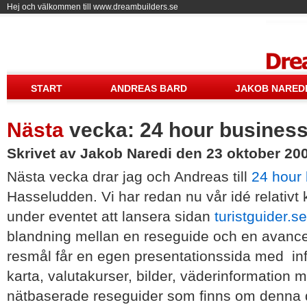
Hej och välkommen till www.dreambuilders.se
Drea
START
ANDREAS BARD
JAKOB NARED
Nästa
vecka: 24 hour busines
Skrivet av Jakob Naredi den 23 oktober 20
Nästa vecka drar jag och Andreas till
24 hour
Hasseludden. Vi har redan nu vår idé relativt
under eventet att lansera sidan
turistguider.se
blandning mellan en reseguide och en avance
resmål får en egen presentationssida med in
karta, valutakurser, bilder, väderinformation
nätbaserade reseguider som finns om denna 