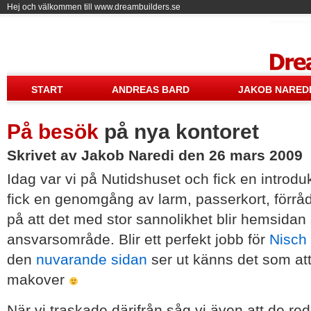
Hej och välkommen till www.dreambuilders.se
Drea
START
ANDREAS BARD
JAKOB NARED
På besök
på nya kontoret
Skrivet av Jakob Naredi den 26 mars 2009
Idag var vi på Nutidshuset och fick en introdukt
fick en genomgång av larm, passerkort, förråd
på att det med stor sannolikhet blir hemsidan 
ansvarsområde. Blir ett perfekt jobb för
Nisch
den
nuvarande sidan
ser ut känns det som att 
makover
När vi traskade därifrån såg vi även att de red